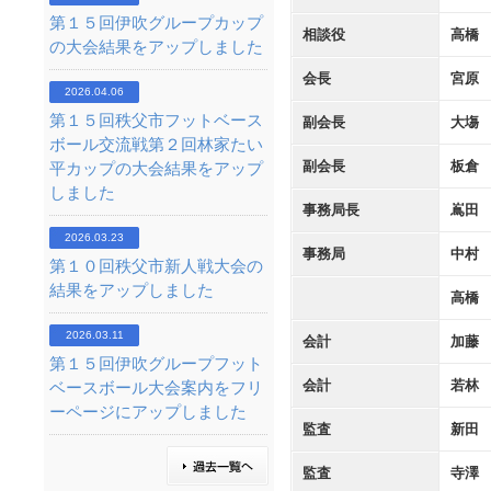
第１５回伊吹グループカップ
相談役
高橋
の大会結果をアップしました
会長
宮原
2026.04.06
第１５回秩父市フットベース
副会長
大塲
ボール交流戦第２回林家たい
副会長
板倉
平カップの大会結果をアップ
しました
事務局長
嶌田
2026.03.23
事務局
中村
第１０回秩父市新人戦大会の
結果をアップしました
高橋
2026.03.11
会計
加藤
第１５回伊吹グループフット
会計
若林
ベースボール大会案内をフリ
ーページにアップしました
監査
新田
監査
寺澤