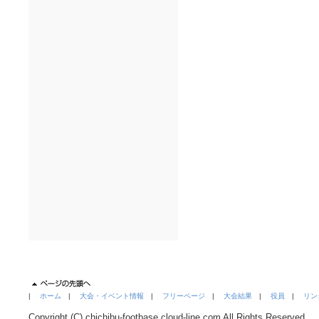
|
ホーム
|
大会・イベント情報
|
フリーページ
|
大会結果
|
役員
|
リン
Copyright (C) chichibu-footbase.cloud-line.com All Rights Reserved.