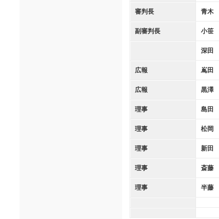
審判長
青木
副審判長
小笹
深田
広報
嶌田
広報
黒澤
理事
島田
理事
松岡
理事
新田
理事
斎藤
理事
半藤