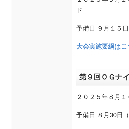
ド
予備日 ９月１５
大会実施要綱はこ
第９回ＯＧナ
２０２５年８月１
予備日 ８月30