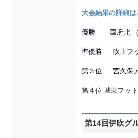
大会結果の詳細は
優勝 国府北 （
準優勝 吹上フッ
第３位 宮久保ア
第４位 城東フッ
第14回伊吹グ