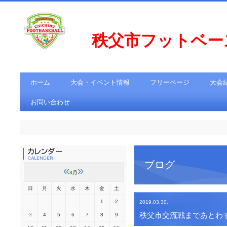
秩父市フットベ
ホーム
大会・イベント情報
フリーページ
大会
お問い合わせ
ブログ
«
»
3月
日
月
火
水
木
金
土
1
2
2019.03.30.
秩父市交流戦まであとわ
3
4
5
6
7
8
9