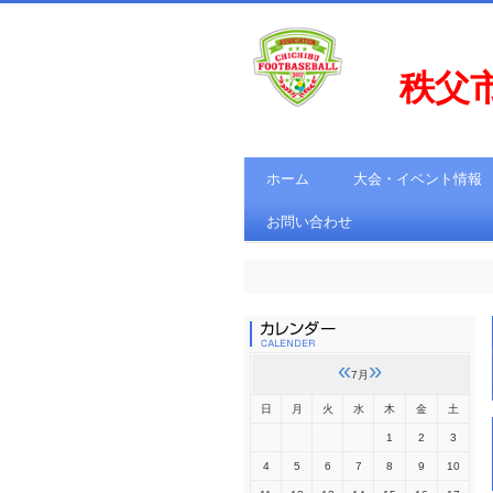
秩父
ホーム
大会・イベント情報
お問い合わせ
«
»
7月
日
月
火
水
木
金
土
1
2
3
4
5
6
7
8
9
10