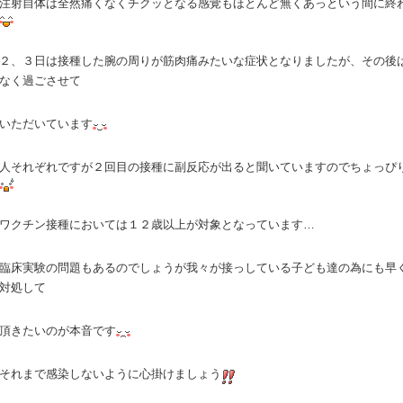
注射自体は全然痛くなくチクッとなる感覚もほとんど無くあっという間に終
２、３日は接種した腕の周りが筋肉痛みたいな症状となりましたが、その後
なく過ごさせて
いただいています
人それぞれですが２回目の接種に副反応が出ると聞いていますのでちょっぴ
ワクチン接種においては１２歳以上が対象となっています…
臨床実験の問題もあるのでしょうが我々が接っしている子ども達の為にも早
対処して
頂きたいのが本音です
それまで感染しないように心掛けましょう