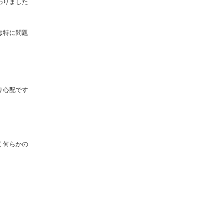
わりました
は特に問題
り心配です
く何らかの