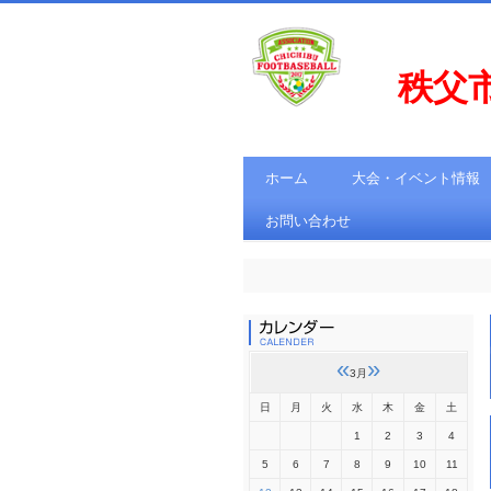
秩父
ホーム
大会・イベント情報
お問い合わせ
«
»
3月
日
月
火
水
木
金
土
1
2
3
4
5
6
7
8
9
10
11