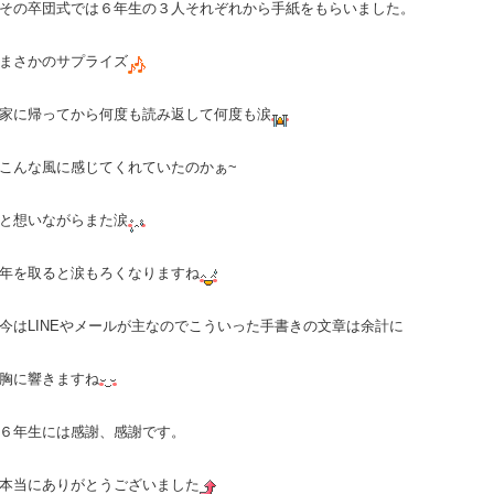
その卒団式では６年生の３人それぞれから手紙をもらいました。
まさかのサプライズ
家に帰ってから何度も読み返して何度も涙
こんな風に感じてくれていたのかぁ~
と想いながらまた涙
年を取ると涙もろくなりますね
今はLINEやメールが主なのでこういった手書きの文章は余計に
胸に響きますね
６年生には感謝、感謝です。
本当にありがとうございました