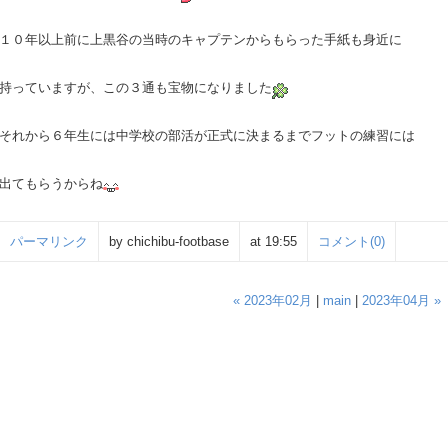
１０年以上前に上黒谷の当時のキャプテンからもらった手紙も身近に
持っていますが、この３通も宝物になりました
それから６年生には中学校の部活が正式に決まるまでフットの練習には
出てもらうからね
パーマリンク
by chichibu-footbase
at 19:55
コメント(0)
« 2023年02月
|
main
|
2023年04月 »