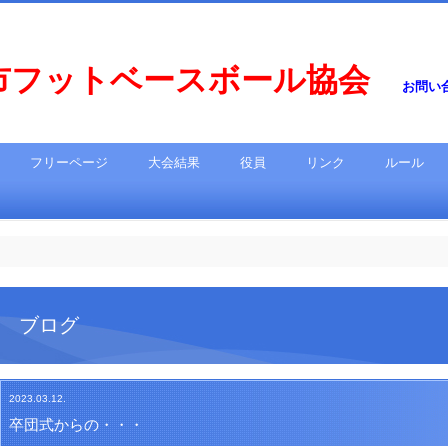
市フットベースボール協会
お問い合わ
フリーページ
大会結果
役員
リンク
ルール
ブログ
2023.03.12.
卒団式からの・・・