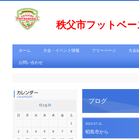
秩父市フットベ
ホーム
大会・イベント情報
フリーページ
大会
お問い合わせ
ブログ
«
»
7月
日
月
火
水
木
金
土
1
2023.07.11.
昭島市から
2
3
4
5
6
7
8