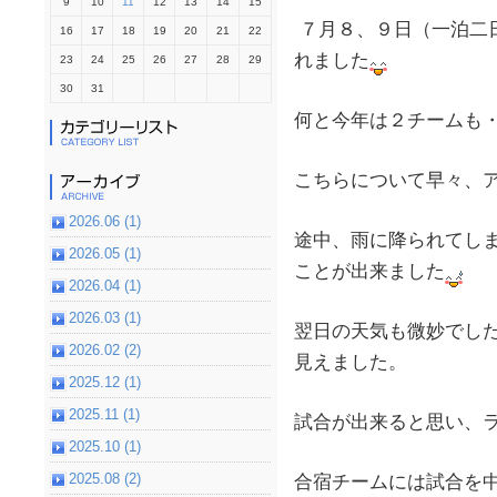
9
10
11
12
13
14
15
７月８、９日（一泊二
16
17
18
19
20
21
22
れました
23
24
25
26
27
28
29
30
31
何と今年は２チームも
こちらについて早々、
2026.06 (1)
途中、雨に降られてし
2026.05 (1)
ことが出来ました
2026.04 (1)
2026.03 (1)
翌日の天気も微妙でし
2026.02 (2)
見えました。
2025.12 (1)
2025.11 (1)
試合が出来ると思い、
2025.10 (1)
2025.08 (2)
合宿チームには試合を