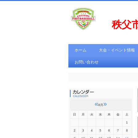
秩父
ホーム
大会・イベント情報
お問い合わせ
«
»
8月
日
月
火
水
木
金
土
1
2
3
4
5
6
7
8