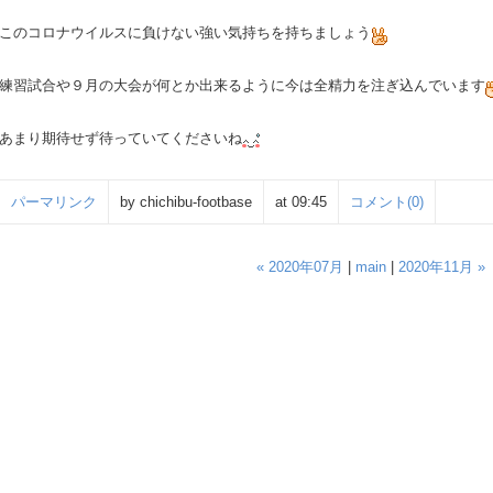
このコロナウイルスに負けない強い気持ちを持ちましょう
練習試合や９月の大会が何とか出来るように今は全精力を注ぎ込んでいます
あまり期待せず待っていてくださいね
パーマリンク
by chichibu-footbase
at 09:45
コメント(0)
« 2020年07月
|
main
|
2020年11月 »