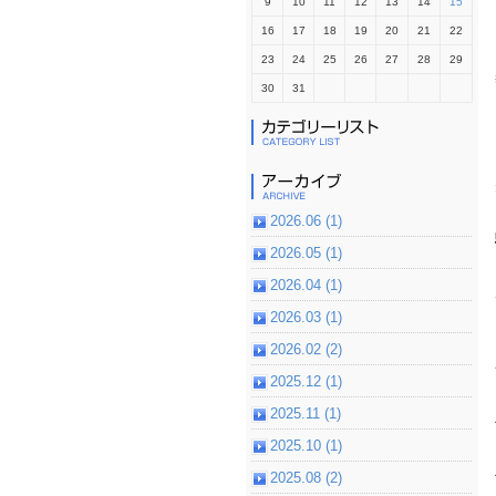
9
10
11
12
13
14
15
16
17
18
19
20
21
22
23
24
25
26
27
28
29
30
31
2026.06 (1)
2026.05 (1)
2026.04 (1)
2026.03 (1)
2026.02 (2)
2025.12 (1)
2025.11 (1)
2025.10 (1)
2025.08 (2)