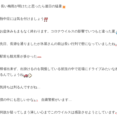
長い梅雨が明けたと思ったら連日の猛暑
熱中症には気を付けましょう
お盆休みもまもなく終わります。コロナウイルスの影響でいつもと違った夏
先日、長瀞を通りましたが氷屋さんの前は長い行列で密になっていましたね
駅前も観光客が多かった
帰省出来ず、出掛けるのを我慢している状況の中で近場にドライブみたいな
るんでしょうね
気持ちは判るんですがね…
僕の中にも悲しいかな
自粛警察がいます…
何故か疑ってしまう淋しい心までこのウイルスは感染させようとしています