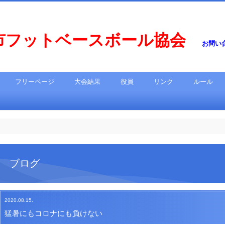
市フットベースボール協会
お問い合わ
フリーページ
大会結果
役員
リンク
ルール
ブログ
2020.08.15.
猛暑にもコロナにも負けない