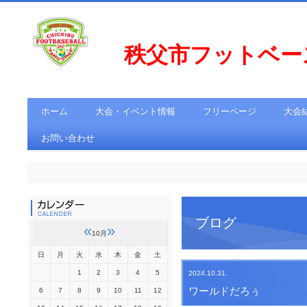
秩父市フットベ
ホーム
大会・イベント情報
フリーページ
大会
お問い合わせ
ブログ
«
»
10月
日
月
火
水
木
金
土
1
2
3
4
5
2024.10.31.
ワールドだろぅ
6
7
8
9
10
11
12