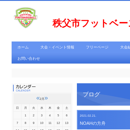
秩父市フットベ
ホーム
大会・イベント情報
フリーページ
大会
お問い合わせ
ブログ
«
»
2月
日
月
火
水
木
金
土
1
2
3
4
5
6
2021.02.21.
NOAHの方舟
7
8
9
10
11
12
13