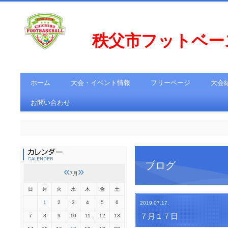
秩父市フットベ
ホーム
大会・イベント情報
フリーページ
大会
お問い合わせ
ブログ
«
»
7月
日
月
火
水
木
金
土
1
2
3
4
5
6
2019.07.17.
７月１７日
7
8
9
10
11
12
13